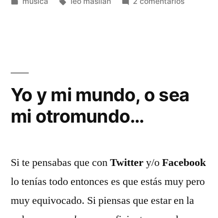
por
Publicado
Etiquetas:
en
musica
leo masliah
2 comentarios
en
Panamá
péipers
(por
Leo
Maslíah)
Yo y mi mundo, o sea
mi otromundo…
Si te pensabas que con
Twitter
y/o
Facebook
lo tenías todo entonces es que estás muy pero
muy equivocado. Si piensas que estar en la