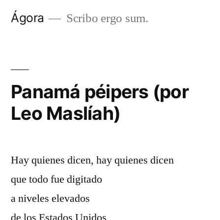
Saltar
Ágora
Scribo ergo sum.
al
contenido
Panamá péipers (por
Leo Maslíah)
Hay quienes dicen, hay quienes dicen
que todo fue digitado
a niveles elevados
de los Estados Unidos