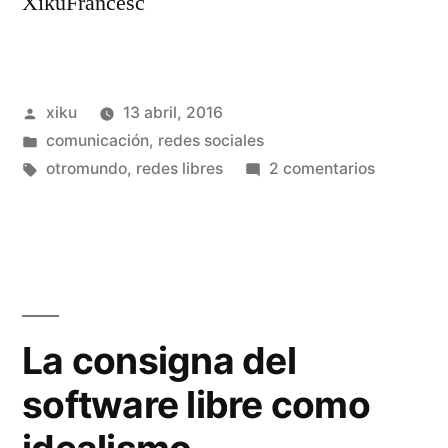
XikuFrancesc
Publicado
xiku
13 abril, 2016
por
Publicado
comunicación
,
redes sociales
en
Etiquetas:
en
otromundo
,
redes libres
2 comentarios
Yo
y
mi
mundo,
o
sea
La consigna del
mi
software libre como
otromun