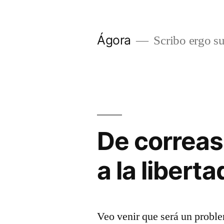
Saltar
al
Ágora
Scribo ergo s
contenido
De correas
a la liberta
Veo venir que será un proble