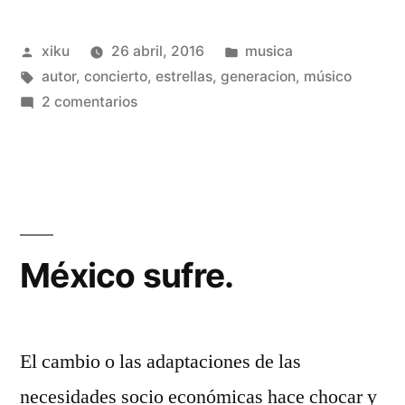
músicos,
Publicado
Publicado
xiku
26 abril, 2016
musica
historias
por
Etiquetas:
en
autor
,
concierto
,
estrellas
,
generacion
,
músico
que
en
2 comentarios
se
Música
y
terminan.»
músicos,
historias
que
se
México sufre.
terminan.
El cambio o las adaptaciones de las
necesidades socio económicas hace chocar y