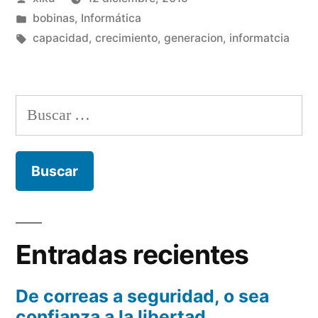
te
por
Publicado
bobinas
,
Informática
dice
en
Etiquetas:
capacidad
,
crecimiento
,
generacion
,
informatcia
:
¿tú
Buscar:
o
yo?»
Entradas recientes
De correas a seguridad, o sea
confianza a la libertad.