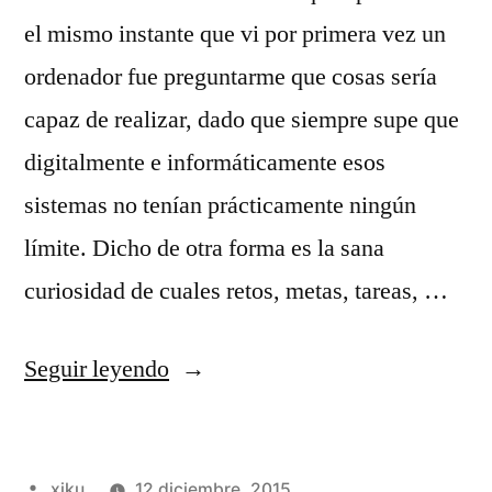
el mismo instante que vi por primera vez un
ordenador fue preguntarme que cosas sería
capaz de realizar, dado que siempre supe que
digitalmente e informáticamente esos
sistemas no tenían prácticamente ningún
límite. Dicho de otra forma es la sana
curiosidad de cuales retos, metas, tareas, …
«Cuando
Seguir leyendo
la
máquina
Publicado
xiku
12 diciembre, 2015