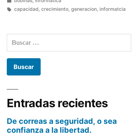
por
Publicado
bobinas
,
Informática
dice
en
Etiquetas:
capacidad
,
crecimiento
,
generacion
,
informatcia
:
¿tú
Buscar:
o
yo?»
Entradas recientes
De correas a seguridad, o sea
confianza a la libertad.