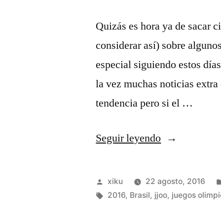
Quizás es hora ya de sacar c
considerar así) sobre alguno
especial siguiendo estos día
la vez muchas noticias extra
tendencia pero si el …
«Se
Seguir leyendo
terminan
no
Publicado
xiku
22 agosto, 2016
los
por
Etiquetas:
2016
,
Brasil
,
jjoo
,
juegos olimp
juegos