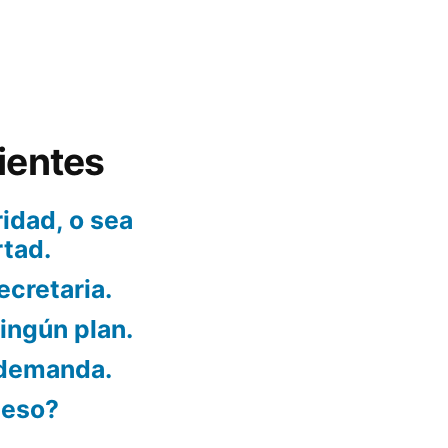
ientes
idad, o sea
rtad.
ecretaria.
ningún plan.
 demanda.
ueso?