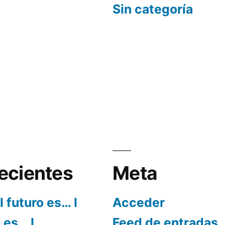
Sin categoría
ecientes
Meta
l futuro es… I
Acceder
o es… I
Feed de entradas