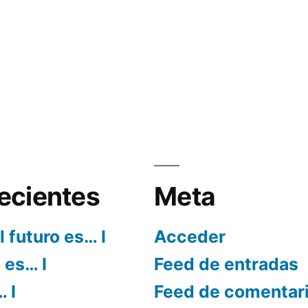
ecientes
Meta
l futuro es… I
Acceder
o es… I
Feed de entradas
… I
Feed de comentar