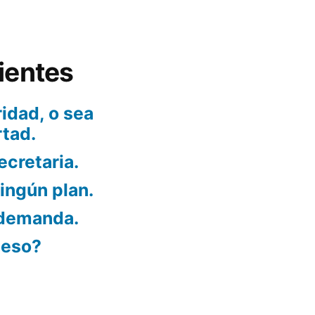
ientes
idad, o sea
rtad.
ecretaria.
ningún plan.
 demanda.
ueso?