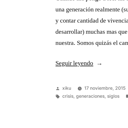
una generación realmente (s
y contar cantidad de vivenci
desarrollar) muchas mas que 
nuestra. Somos quizás el c
«Generacione
Seguir leyendo
incomiables.
Publicado
xiku
17 noviembre, 2015
por
Etiquetas:
crisis
,
generaciones
,
siglos