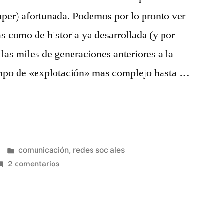
uper) afortunada. Podemos por lo pronto ver
as como de historia ya desarrollada (y por
las miles de generaciones anteriores a la
ampo de «explotación» mas complejo hasta …
s
»
Publicado
comunicación
,
redes sociales
en
en
2 comentarios
Generaciones
incomiables.