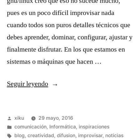
gnu/linux creo que eso no sucede mucho,
pues es un poco difícil improvisar nada
cuando todos son puros detalles técnicos que
debes aprender, dominar, configurar, ajustar y
finalmente disfrutar. En los que estamos en
sistemas o máquinas que hacen …
«Escribir
Seguir leyendo
con
retales.»
Publicado
xiku
29 mayo, 2016
por
Publicado
comunicación
,
Informática
,
inspiraciones
en
Etiquetas:
blog
,
creatividad
,
difusion
,
improvisar
,
noticias