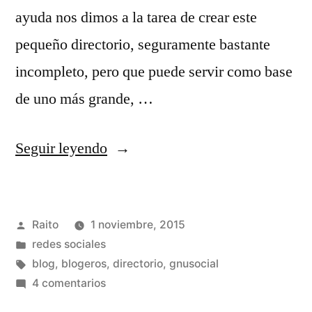
ayuda nos dimos a la tarea de crear este
pequeño directorio, seguramente bastante
incompleto, pero que puede servir como base
de uno más grande, …
«Blogeros
Seguir leyendo
en
GNU
Publicado
Raito
1 noviembre, 2015
Social»
por
Publicado
redes sociales
en
Etiquetas:
blog
,
blogeros
,
directorio
,
gnusocial
en
4 comentarios
Blogeros