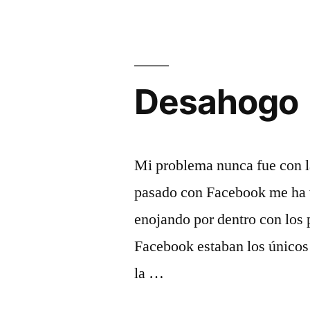
y
con
uno
Desahogo
de
ellos
se
Mi problema nunca fue con la
va
pasado con Facebook me ha 
precisamente
enojando por dentro con los 
dando
Facebook estaban los únicos
ejemplo.»
la …