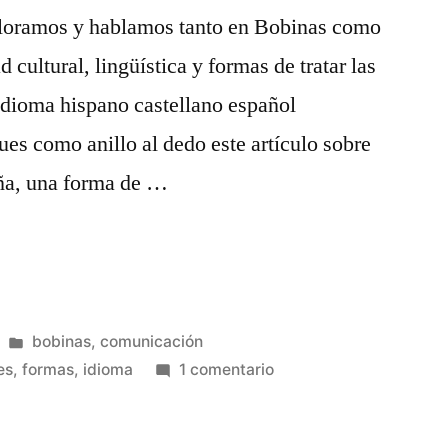
aloramos y hablamos tanto en Bobinas como
 cultural, lingüística y formas de tratar las
idioma hispano castellano español
es como anillo al dedo este artículo sobre
aña, una forma de …
Publicado
bobinas
,
comunicación
en
en
es
,
formas
,
idioma
1 comentario
Que
coño