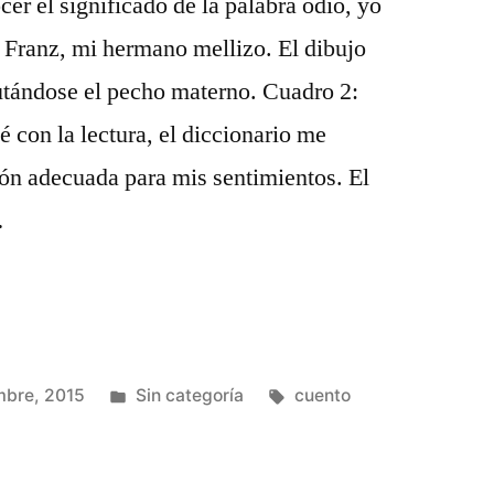
er el significado de la palabra odio, yo
 Franz, mi hermano mellizo. El dibujo
utándose el pecho materno. Cuadro 2:
 con la lectura, el diccionario me
n adecuada para mis sentimientos. El
…
Publicado
Etiquetas:
mbre, 2015
Sin categoría
cuento
en