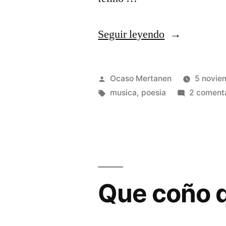
«La
Seguir leyendo
Cuerda/Falta
Gatos
Publicado
Ocaso Mertanen
5 novie
(por
por
Etiquetas:
musica
,
poesia
2 coment
Jorge
Lazaroff)»
Que coño q