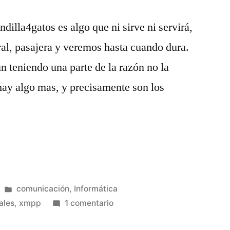
illa4gatos es algo que ni sirve ni servirá,
al, pasajera y veremos hasta cuando dura.
 teniendo una parte de la razón no la
hay algo mas, y precisamente son los
Publicado
comunicación
,
Informática
en
en
ales
,
xmpp
1 comentario
Al