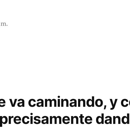
um.
e va caminando, y 
a precisamente dand