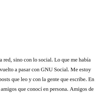
monte
se
va
caminando,
y
con
uno
de
ellos
 red, sino con lo social. Lo que me había
se
vuelto a pasar con GNU Social. Me estoy
va
precisamente
posts que leo y con la gente que escribe. En
dando
 amigos que conocí en persona. Amigos de
ejemplo.