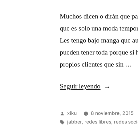
Muchos dicen o dirán que pand
que es solo una moda tempor
Les tengo bajo manga que aun
pueden tener toda porque si 
propios clientes que sin …
«Al
Seguir leyendo
monte
se
Publicado
xiku
8 noviembre, 2015
va
por
Etiquetas:
jabber
,
redes libres
,
redes soci
caminando,