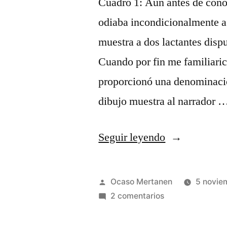
Cuadro 1: Aún antes de conoc
odiaba incondicionalmente a
muestra a dos lactantes disp
Cuando por fin me familiaricé
proporcionó una denominació
dibujo muestra al narrador 
«El
Seguir leyendo
Mellizo»
Publicado
Ocaso Mertanen
5 novie
por
en
2 comentarios
El
Mellizo