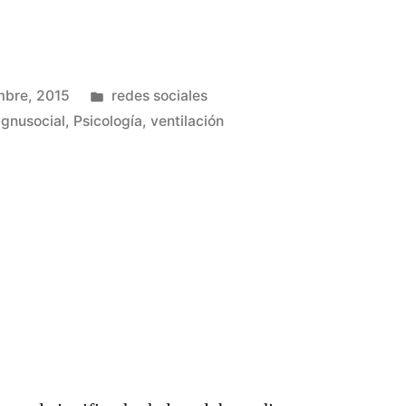
Publicado
mbre, 2015
redes sociales
en
,
gnusocial
,
Psicología
,
ventilación