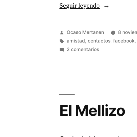
«Desahogo»
Seguir leyendo
Publicado
Ocaso Mertanen
8 novie
por
Etiquetas:
amistad
,
contactos
,
facebook
en
2 comentarios
Desahogo
El Mellizo