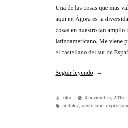
Una de las cosas que mas v
aquí en Ágora es la diversidad
cosas en nuestro tan amplio 
latinoamericano. Me viene pu
el castellano del sur de Esp
«Que
Seguir leyendo
coño
quieres
Publicado
xiku
4 noviembre, 2015
«decir».»
por
Etiquetas:
andaluz
,
castellano
,
expresion