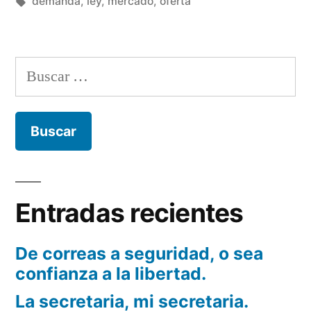
por
Etiquetas:
en
demanda
,
ley
,
mercado
,
oferta
y
demanda.»
Buscar:
Entradas recientes
De correas a seguridad, o sea
confianza a la libertad.
La secretaria, mi secretaria.