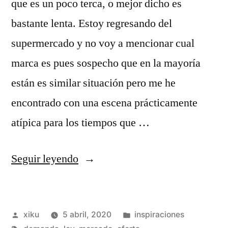
que es un poco terca, o mejor dicho es
bastante lenta. Estoy regresando del
supermercado y no voy a mencionar cual
marca es pues sospecho que en la mayoría
están es similar situación pero me he
encontrado con una escena prácticamente
atípica para los tiempos que …
«La
Seguir leyendo
ley
de
Publicado
Publicado
xiku
5 abril, 2020
inspiraciones
oferta