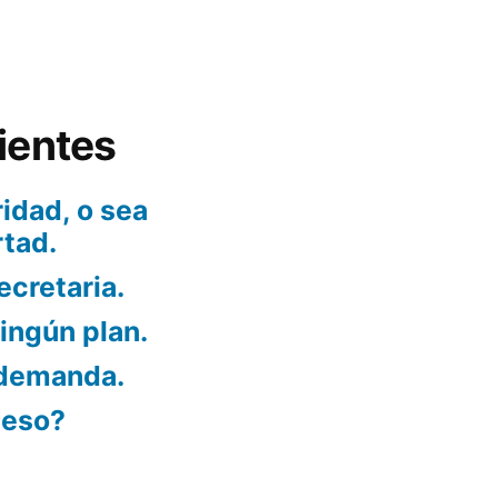
ientes
idad, o sea
rtad.
ecretaria.
ningún plan.
 demanda.
ueso?