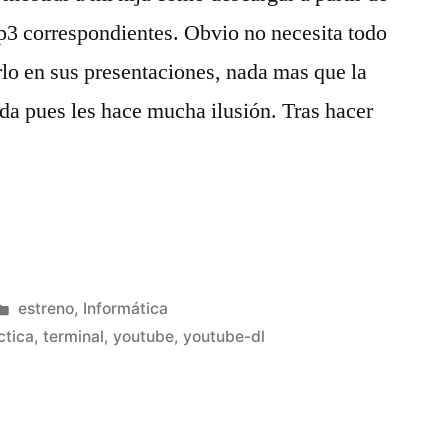
p3 correspondientes. Obvio no necesita todo
arlo en sus presentaciones, nada mas que la
da pues les hace mucha ilusión. Tras hacer
Publicado
estreno
,
Informática
en
ctica
,
terminal
,
youtube
,
youtube-dl