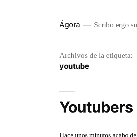
Saltar
al
Ágora
Scribo ergo s
contenido
Archivos de la etiqueta:
youtube
Youtubers 
Hace unos minutos acabo de m