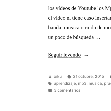
los vídeos de Youtube los M
el video ni tiene caso insert
banda, música o ruido de mo
un poco de búsqueda …
«Youtubers
Seguir leyendo
:
La
Publicado
xiku
21 octubre, 2015
realidad
por
Etiquetas:
aprendizaje
,
mp3
,
musica
,
pra
en
3 comentarios
es
Youtubers
muy
:
La