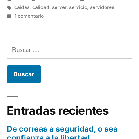
su
por
Etiquetas:
en
caidas
,
calidad
,
server
,
servicio
,
servidores
servidor!!»
en
1 comentario
¡¡Capitán
:
soy
Buscar:
su
servidor!!
Entradas recientes
De correas a seguridad, o sea
confianza a la libertad.