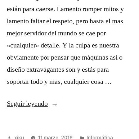
están para caerse. Lamento romper mitos y
lamento faltar el respeto, pero hasta el mas
mejor servidor del mundo se cae por
«cualquier» detalle. Y la culpa es nuestra
obviamente por pensar que máquinas así o
diseño extravagantes son y estás para
soportar todo y mas, cualquier cosa …
«¡¡Capitán
Seguir leyendo
:
soy
Publicado
Publicado
xiku
11 marzo, 2016
Informática