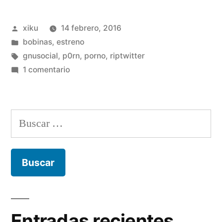
p0rn,
Publicado
xiku
14 febrero, 2016
llegó
por
Publicado
bobinas
,
estreno
la
en
Etiquetas:
gnusocial
,
p0rn
,
porno
,
riptwitter
hora
en
1 comentario
Con
de
Gnusocial
la
p0rn,
Buscar:
llegó
verdad.»
la
hora
de
la
verdad.
Entradas recientes