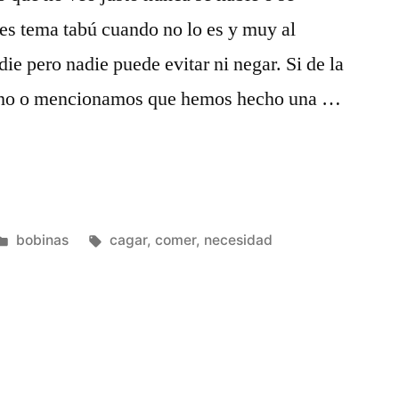
es tema tabú cuando no lo es y muy al
die pero nadie puede evitar ni negar. Si de la
ho o mencionamos que hemos hecho una …
Publicado
Etiquetas:
bobinas
cagar
,
comer
,
necesidad
en