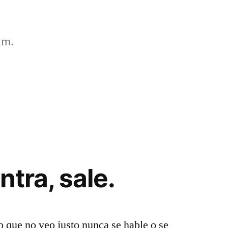
um.
ntra, sale.
o que no veo justo nunca se hable o se