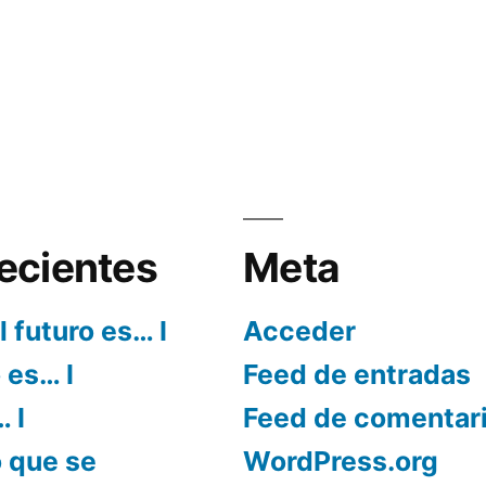
ecientes
Meta
l futuro es… I
Acceder
o es… I
Feed de entradas
… I
Feed de comentar
 que se
WordPress.org