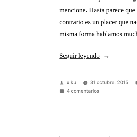
mencione. Hasta parece que 
contrario es un placer que na
misma forma hablamos muc
«De
Seguir leyendo
lo
que
Publicado
xiku
31 octubre, 2015
entra,
por
en
4 comentarios
De
sale.»
lo
que
entra,
sale.