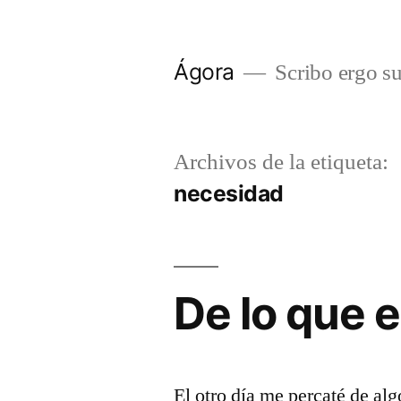
Saltar
al
Ágora
Scribo ergo s
contenido
Archivos de la etiqueta:
necesidad
De lo que e
El otro día me percaté de alg