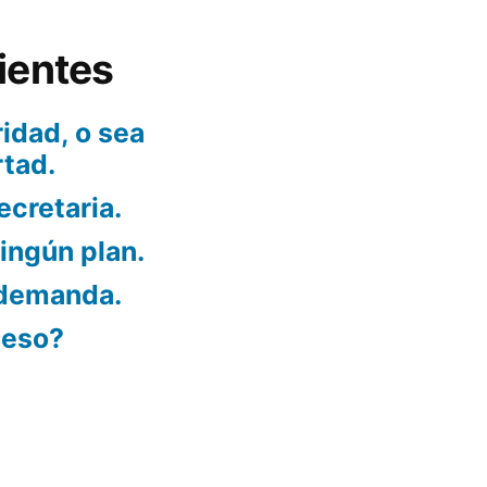
ientes
idad, o sea
rtad.
ecretaria.
ningún plan.
 demanda.
ueso?