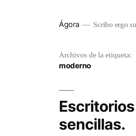
Saltar
al
Ágora
Scribo ergo s
contenido
Archivos de la etiqueta:
moderno
Escritorio
sencillas.