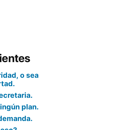
ientes
idad, o sea
rtad.
ecretaria.
ningún plan.
 demanda.