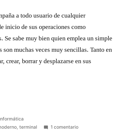
mpaña a todo usuario de cualquier
de inicio de sus operaciones como
ias. Se sabe muy bien quien emplea un simple
es son muchas veces muy sencillas. Tanto en
r, crear, borrar y desplazarse en sus
Publicado
Informática
en
en
moderno
,
terminal
1 comentario