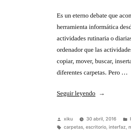
Es un eterno debate que aco
herramienta informática des
actividades rutinaria o diar
ordenador que las actividad
copiar, mover, buscar, inserta
diferentes carpetas. Pero …
«Escritorios
Seguir leyendo
modernos
y
Publicado
xiku
30 abril, 2016
las
por
Etiquetas:
carpetas
,
escritorio
,
interfaz
,