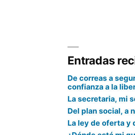
Escritorios
modernos
y
las
tareas
más
sencillas.
Entradas rec
De correas a segur
confianza a la libe
La secretaria, mi s
Del plan social, a 
La ley de oferta y