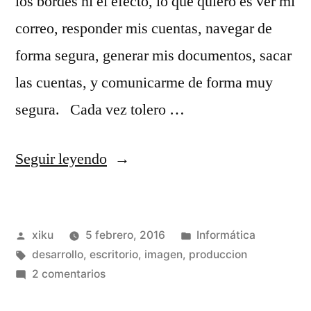
los bordes ni el efecto, lo que quiero es ver mi
correo, responder mis cuentas, navegar de
forma segura, generar mis documentos, sacar
las cuentas, y comunicarme de forma muy
segura. Cada vez tolero …
«Producción,
Seguir leyendo
¿que
es?»
Publicado
Publicado
xiku
5 febrero, 2016
Informática
por
Etiquetas:
en
desarrollo
,
escritorio
,
imagen
,
produccion
en
2 comentarios
Producción,