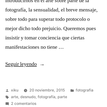
introducirnos en el arte sobre parte de la
fotografía, la sensualidad, el breve mensaje,
sobre todo para superar todo protocolo o
mejor dicho todo prejuicio. Queremos pues
insistir y tomar conciencia que ciertas
manifestaciones no tiene …
«El
Seguir leyendo
arte
sobre
Publicado
Publicado
xiku
20 noviembre, 2015
fotografia
parte.»
por
Etiquetas:
en
arte
,
desnudo
,
fotografía
,
parte
en
2 comentarios