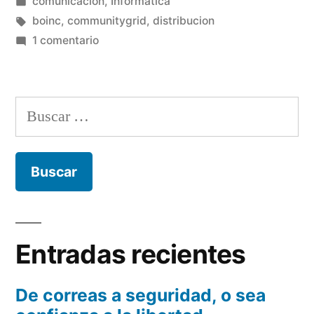
por
Publicado
comunicación
,
Informática
ser
en
Etiquetas:
boinc
,
communitygrid
,
distribucion
algo
en
1 comentario
De
mas,
estar
Boinc.»
solo
Buscar:
a
ser
algo
mas,
Boinc.
Entradas recientes
De correas a seguridad, o sea