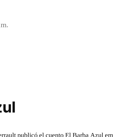
um.
zul
rrault publicó el cuento El Barba Azul em