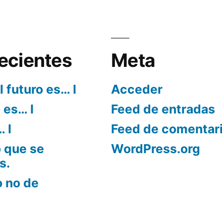
ecientes
Meta
l futuro es… I
Acceder
o es… I
Feed de entradas
… I
Feed de comentar
 que se
WordPress.org
s.
o no de