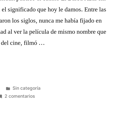
el significado que hoy le damos. Entre las
raron los siglos, nunca me había fijado en
dad al ver la película de mismo nombre que
 del cine, filmó …
Publicado
Sin categoría
en
en
2 comentarios
El
Barba
Azul