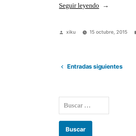
«Dos
Seguir leyendo
noticias
interesantes
Publicado
xiku
15 octubre, 2015
en
por
un
mismo
Entradas siguientes
Paginación
día.»
de
Buscar:
entradas