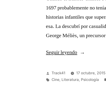
1697 probablemente no tenía 
historias infantiles que supe
esa. La descubrí por casuali
George Méliès, un precursor
«El
Seguir leyendo
Barba
Azul»
Publicado
Track41
17 octubre, 2015
por
Etiquetas:
Cine
,
Literatura
,
Psicología