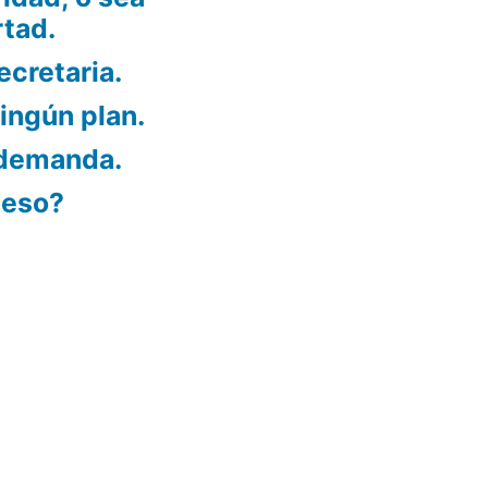
rtad.
ecretaria.
ningún plan.
 demanda.
ueso?