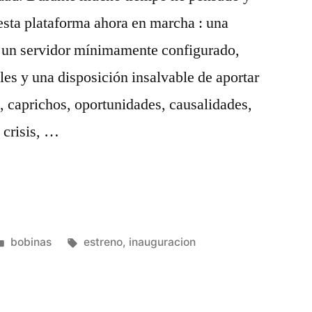
esta plataforma ahora en marcha : una
, un servidor mínimamente configurado,
iles y una disposición insalvable de aportar
, caprichos, oportunidades, causalidades,
 crisis, …
Publicado
Etiquetas:
bobinas
estreno
,
inauguracion
en