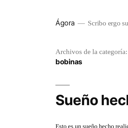
Saltar
al
Ágora
Scribo ergo s
contenido
Archivos de la categoría:
bobinas
Sueño hech
Esto es un sueño hecho real