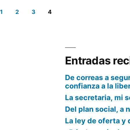
1
2
3
4
Entradas rec
De correas a segur
confianza a la libe
La secretaria, mi s
Del plan social, a 
La ley de oferta y