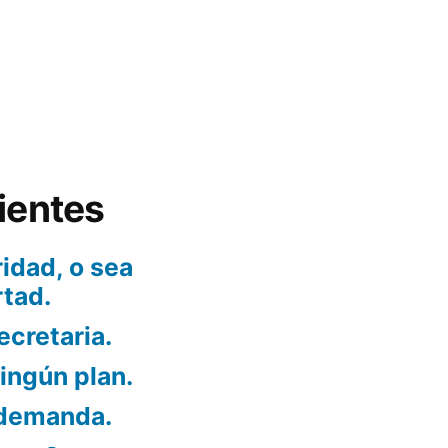
ientes
idad, o sea
rtad.
ecretaria.
ningún plan.
 demanda.