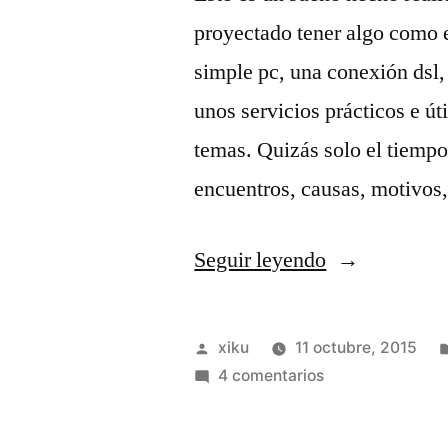
proyectado tener algo como 
simple pc, una conexión dsl
unos servicios prácticos e út
temas. Quizás solo el tiempo
encuentros, causas, motivos,
«Sueño
Seguir leyendo
hecho
realidad.»
Publicado
xiku
11 octubre, 2015
por
en
4 comentarios
Sueño
hecho