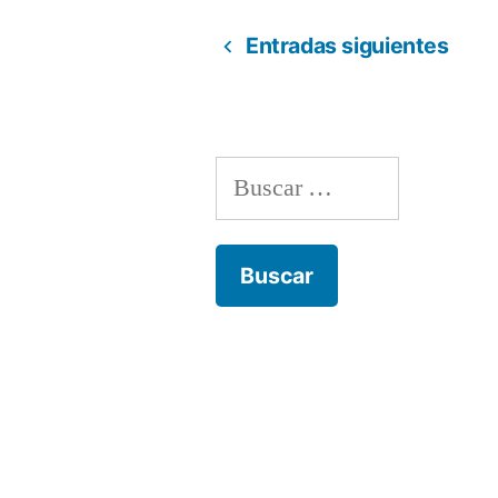
realidad.
Entradas siguientes
Paginación
de
Buscar:
entradas